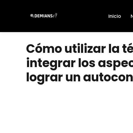
Pular
para
Inicio
el
contenido
Cómo utilizar la t
integrar los aspe
lograr un autoco