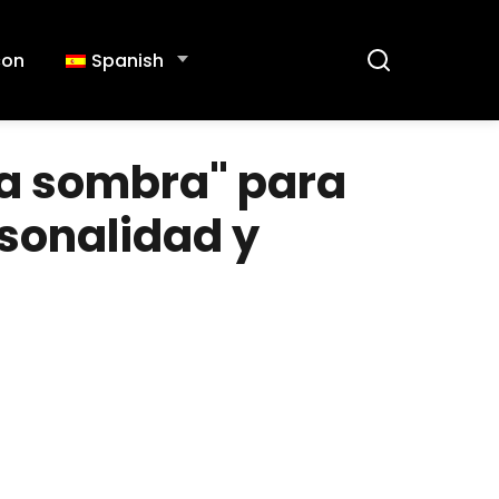
con
Spanish
 la sombra" para
rsonalidad y