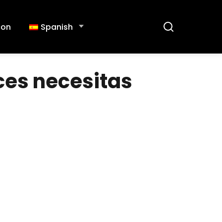
con
Spanish
ces necesitas