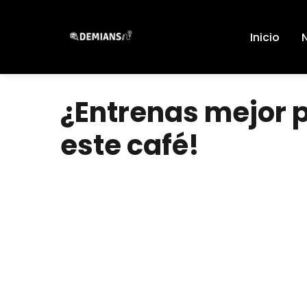
Pular
para
Inicio
el
contenido
¿Entrenas mejor 
este café!