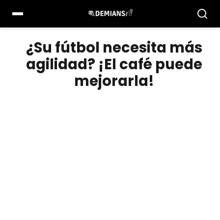
Pular
para
el
contenido
¿Su fútbol necesita más
agilidad? ¡El café puede
mejorarla!