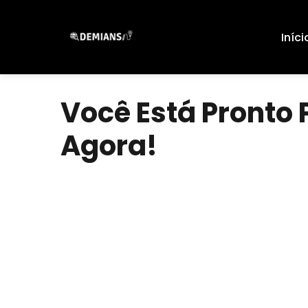
Pular
para
Iníci
o
conteúdo
Você Está Pronto
Agora!