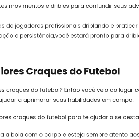
es movimentos e dribles para confundir ‍seus adv
deos de jogadores profissionais driblando e pratic
ação e persistência,você ⁢estará pronto ⁤para dr
iores‌ Craques⁤ do Futebol
s craques do futebol? Então ‌você veio ao ‌lugar 
 ajudar a aprimorar suas habilidades em ⁢campo.
es craques do futebol para te ajudar ⁤a se destac
eja a bola com‌ o corpo e esteja sempre atento a