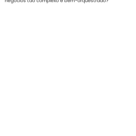
negócios tão complexo e bem-orquestrado?