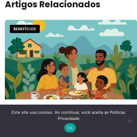
Artigos Relacionados
BENEFÍCIOS
Auxílio Brasil e Bolsa Família: Veja
Este site usa cookies. Ao continuar, você aceita as
Políticas
Como Garantir Seu Benefício
Privacidade
Ok
Por
Ana Luisa
15 de fevereiro de 2026