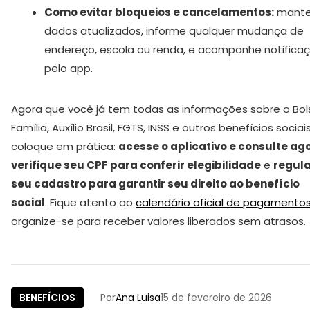
Como evitar bloqueios e cancelamentos:
mante
dados atualizados, informe qualquer mudança de
endereço, escola ou renda, e acompanhe notifica
pelo app.
Agora que você já tem todas as informações sobre o Bol
Família, Auxílio Brasil, FGTS, INSS e outros benefícios sociais
coloque em prática:
acesse o aplicativo e consulte ag
verifique seu CPF para conferir elegibilidade
e
regula
seu cadastro para garantir seu direito ao benefício
social
. Fique atento ao
calendário oficial de pagamento
organize-se para receber valores liberados sem atrasos.
BENEFÍCIOS
Por
Ana Luisa
15 de fevereiro de 2026